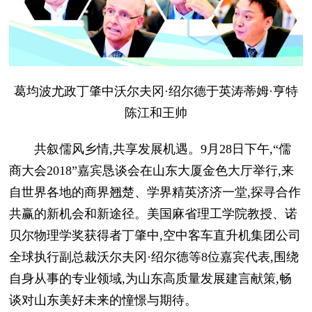
葛均波尤政丁肇中沃尔夫冈·绍尔德于英涛蒂姆·亨特
陈江和王帅
共叙儒风乡情,共享发展机遇。9月28日下午,“儒
商大会2018”嘉宾恳谈会在山东大厦金色大厅举行,来
自世界各地的商界翘楚、学界精英济济一堂,探寻合作
共赢的新机会和新途径。美国麻省理工学院教授、诺
贝尔物理学奖获得者丁肇中,空中客车直升机集团公司
全球执行副总裁沃尔夫冈·绍尔德等8位嘉宾代表,围绕
自身从事的专业领域,为山东高质量发展建言献策,畅
谈对山东美好未来的憧憬与期待。