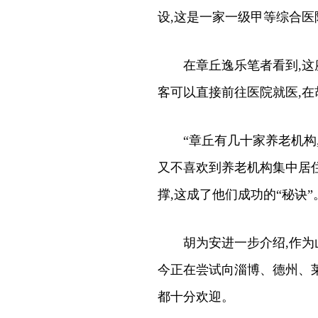
设,这是一家一级甲等综合医
在章丘逸乐笔者看到,这座
客可以直接前往医院就医,在
“章丘有几十家养老机构,
又不喜欢到养老机构集中居住
撑,这成了他们成功的“秘诀”
胡为安进一步介绍,作为山
今正在尝试向淄博、德州、莱
都十分欢迎。