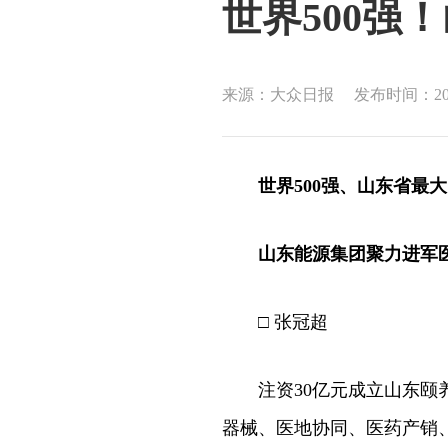
世界500强
来源：大众日报
发布时间：2018
世界500强、山东省最
山东能源集团聚力进军医
□ 张冠超
注资30亿元成立山东颐养
器械、医地协同、医药产销