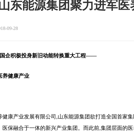
！山东能源集团聚力进军医
-09-28
大国企积极投身新旧动能转换重大工程——
养健康产业
健康产业发展有限公司,山东能源集团欲打造全国首家集
、医保融合于一体的新兴产业集团。而此前,集团层面的