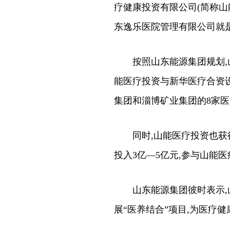
疗健康投资有限公司(简称山
东逸乐医院管理有限公司就
按照山东能源集团规划,山能
能医疗投资与新华医疗合资设
集团和淄博矿业集团的8家
同时,山能医疗投资也获得
投入3亿—5亿元,参与山能
山东能源集团彼时表示,山
展“医养结合”项目,为医疗