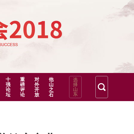
十
重
对
他
选
强
磅
外
山
择
山
论
评
开
之
东
坛
论
放
石