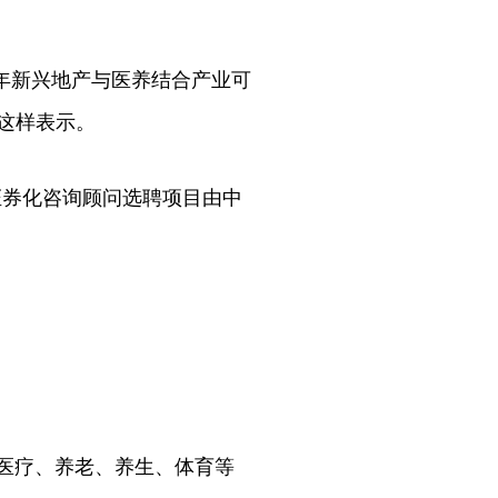
8年新兴地产与医养结合产业可
曾这样表示。
券化咨询顾问选聘项目由中
医疗、养老、养生、体育等