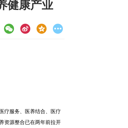
养健康产业
医疗服务、医养结合、医疗
医养资源整合已在两年前拉开