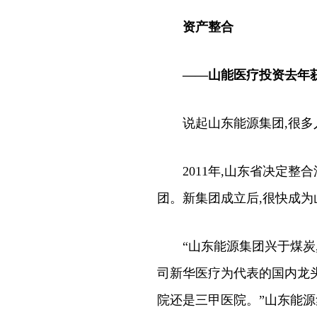
资产整合
——山能医疗投资去年
说起山东能源集团,很多人
2011年,山东省决定整
团。新集团成立后,很快成为山
“山东能源集团兴于煤炭,
司新华医疗为代表的国内龙
院还是三甲医院。”山东能源