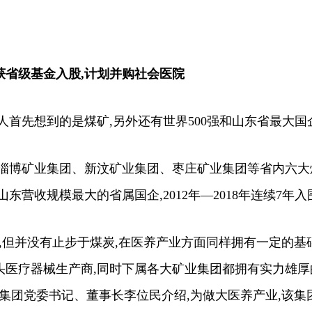
获省级基金入股,计划并购社会医院
首先想到的是煤矿,另外还有世界500强和山东省最大国
合淄博矿业集团、新汶矿业集团、枣庄矿业集团等省内六大
东营收规模最大的省属国企,2012年—2018年连续7年入
但并没有止步于煤炭,在医养产业方面同样拥有一定的基础
头医疗器械生产商,同时下属各大矿业集团都拥有实力雄厚
集团党委书记、董事长李位民介绍,为做大医养产业,该集团