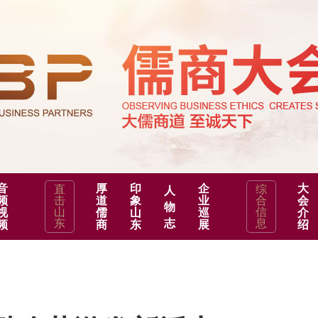
音
厚
印
企
大
直
综
人
频
击
道
象
业
合
会
物
山
信
视
儒
山
巡
介
东
志
息
频
商
东
展
绍