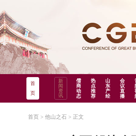
儒
热
山
会
新
首
闻
商
点
东
议
资
动
推
产
直
页
讯
态
荐
经
播
首页
>
他山之石
>
正文