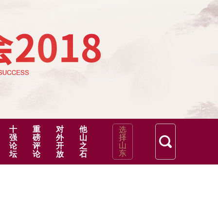
十
重
对
他
选
强
磅
外
山
择
山
论
评
开
之
东
坛
论
放
石