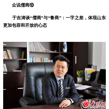
众说儒商⑩
于吉涛谈“儒商”与“鲁商”：一字之差，体现山东
更加包容和开放的心态