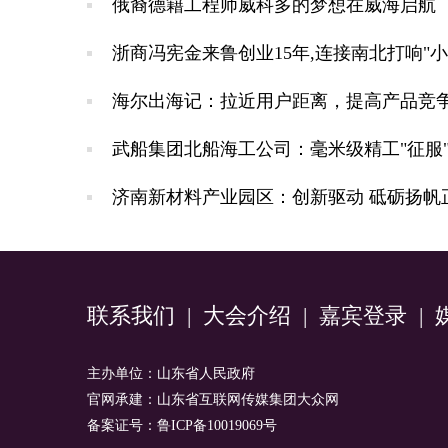
俄裔德籍工程师威科多的梦想在威海启航
浙商冯宪金来鲁创业15年,连接南北打响"小
海尔出海记：拉近用户距离，提高产品竞
武船集团北船海工公司：毫米级精工"征服
济南新材料产业园区：创新驱动 砥砺扬帆
联系我们
|
大会介绍
|
嘉宾登录
|
主办单位：山东省人民政府
官网承建：山东省互联网传媒集团大众网
备案证号：鲁ICP备10019069号