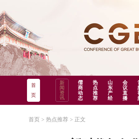
儒
热
山
会
新
首
闻
商
点
东
议
资
动
推
产
直
页
讯
态
荐
经
播
首页
>
热点推荐
>
正文