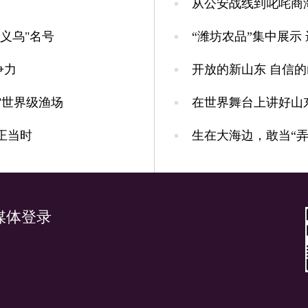
从公安战线到叱咤商海
义乌"名号
“潍坊农品”集中展示
争力
开放的新山东 自信
"世界级渔场
在世界舞台上讲好山
正当时
生在大海边，敢当“弄
媒体登录