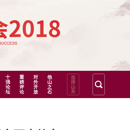
十
重
对
他
选
强
磅
外
山
择
山
论
评
开
之
东
坛
论
放
石