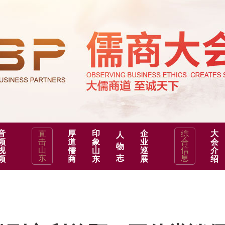
音
厚
印
企
大
直
综
人
频
击
道
象
业
合
会
物
山
信
视
儒
山
巡
介
东
志
息
频
商
东
展
绍