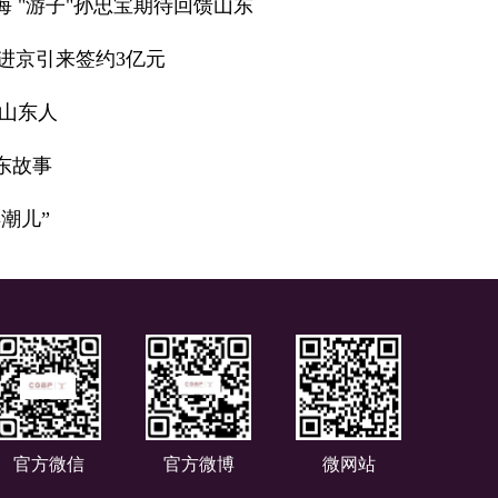
 "游子"孙忠宝期待回馈山东
 进京引来签约3亿元
的山东人
东故事
潮儿”
官方微信
官方微博
微网站