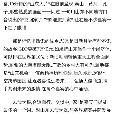
幕,10分钟的“山东大片”在眼前呈现:泰山、黄河、孔
子,那些熟悉的画面一一闪过,一句用山东不同地方口
音说出的“您回家了!”“欢迎您到家”,让在座不少嘉宾一
下红了眼眶——
那是记忆里熟识的故乡,却又是日新月异有些不识
的故乡:GDP突破7万亿元,如果把山东当作一个经济体,
可以排在世界第16位；新旧动能转换重大工程全面起
势,蔚蓝的大海潜能无限,广袤的乡村大有可为,遍地都
是“山东机会”；儒商精神历时弥醇,历久弥新,穿越时
空跨越国度,让近者喜悦远者来……弘扬大儒商道,携
手共创未来的激情,在每个嘉宾的心中涌动。
以儒为根,合道而行。交谈中,“家”是嘉宾们提及
最多的一个词。对山东以儒为媒,与各界精英共商发展