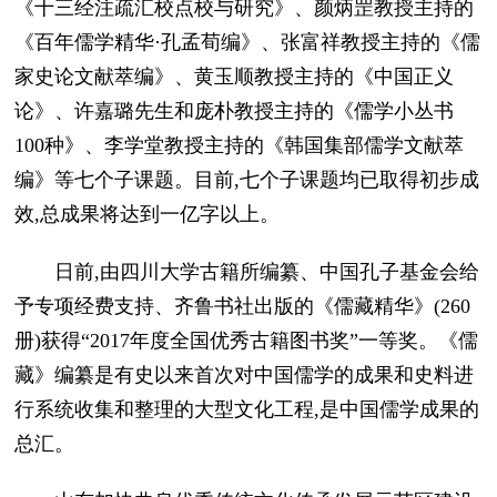
《十三经注疏汇校点校与研究》、颜炳罡教授主持的
《百年儒学精华·孔孟荀编》、张富祥教授主持的《儒
家史论文献萃编》、黄玉顺教授主持的《中国正义
论》、许嘉璐先生和庞朴教授主持的《儒学小丛书
100种》、李学堂教授主持的《韩国集部儒学文献萃
编》等七个子课题。目前,七个子课题均已取得初步成
效,总成果将达到一亿字以上。
日前,由四川大学古籍所编纂、中国孔子基金会给
予专项经费支持、齐鲁书社出版的《儒藏精华》(260
册)获得“2017年度全国优秀古籍图书奖”一等奖。《儒
藏》编纂是有史以来首次对中国儒学的成果和史料进
行系统收集和整理的大型文化工程,是中国儒学成果的
总汇。