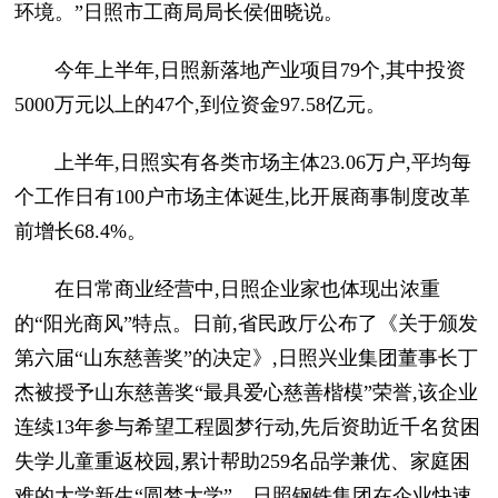
环境。”日照市工商局局长侯佃晓说。
今年上半年,日照新落地产业项目79个,其中投资
5000万元以上的47个,到位资金97.58亿元。
上半年,日照实有各类市场主体23.06万户,平均每
个工作日有100户市场主体诞生,比开展商事制度改革
前增长68.4%。
在日常商业经营中,日照企业家也体现出浓重
的“阳光商风”特点。日前,省民政厅公布了《关于颁发
第六届“山东慈善奖”的决定》,日照兴业集团董事长丁
杰被授予山东慈善奖“最具爱心慈善楷模”荣誉,该企业
连续13年参与希望工程圆梦行动,先后资助近千名贫困
失学儿童重返校园,累计帮助259名品学兼优、家庭困
难的大学新生“圆梦大学”。日照钢铁集团在企业快速