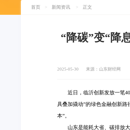
首页
>
新闻资讯
>
正文
“降碳”变“降
2025-05-30
来源：山东财经网
近日，临沂创新发放一笔400
具叠加撬动”的绿色金融创新路
本”。
山东是能耗大省、碳排放大省