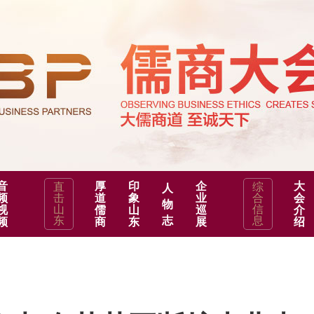
音
厚
印
企
大
直
综
人
频
击
道
象
业
合
会
物
山
信
视
儒
山
巡
介
东
志
息
频
商
东
展
绍