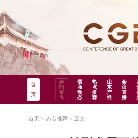
儒
热
山
会
新
首
闻
商
点
东
议
资
动
推
产
直
页
讯
态
荐
经
播
首页
>
热点推荐
>
正文