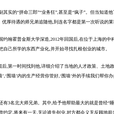
实的“拼命三郎”“业务狂”,甚至是“疯子”。但当知道他
、优厚待遇的师兄弟追随他,到连名字都是第一次听说的莱
翰霍普金斯大学深造,2012年回国后,在位于上海的中
把自己所学的东西产业化,并开始寻找扎根创业的城市。
,第一时间找到他,详细介绍了当地的人才政策、土地政
墙’,‘围墙’内的生产经营你管好,‘围墙’外的手续我们帮你
有3名北大师兄弟。其中,给予他帮助最大的就是曾经“睡
曾约定,将来有一天,无论谁先创业,对方都会义无反顾地