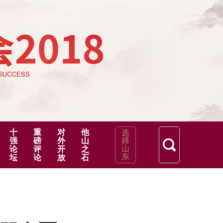
十
重
对
他
选
强
磅
外
山
择
山
论
评
开
之
东
坛
论
放
石