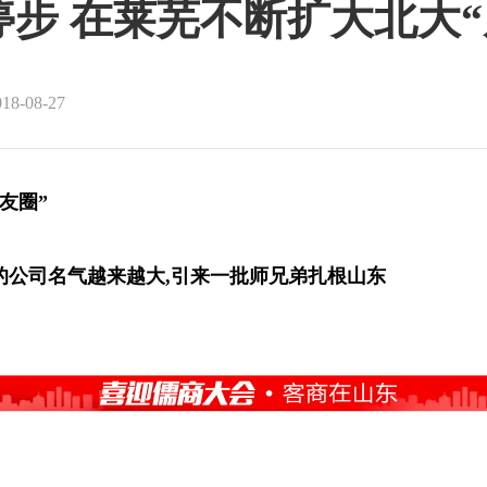
步 在莱芜不断扩大北大“
-08-27
友圈”
的公司名气越来越大,引来一批师兄弟扎根山东