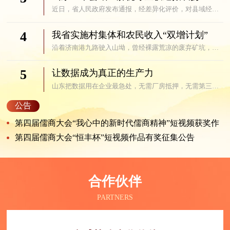
近日，省人民政府发布通报，经差异化评价，对县域经济高质量发展成效...
4
我省实施村集体和农民收入“双增计划”
沿着济南港九路驶入山坳，曾经裸露荒凉的废弃矿坑，已经变成探险乐园...
5
让数据成为真正的生产力
山东把数据用在企业最急处，无需厂房抵押，无需第三方担保，企业仅凭...
公告
第四届儒商大会“我心中的新时代儒商精神”短视频获奖作
品公示
第四届儒商大会“恒丰杯”短视频作品有奖征集公告
合作伙伴
PARTNERS