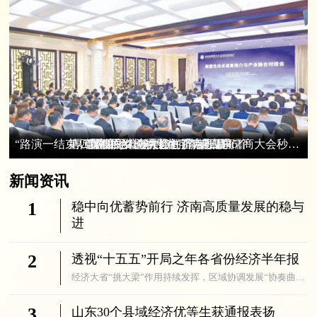
第四届儒商大会共签约重点项目45个
厚道儒商·AI说唱丨这，就是儒商！
儒商回乡，创投为何青睐山东
第四届儒商大会在济南开幕
“路演一结束，我被投资机构围住了” 第四届儒商大会秒变“朋友圈”
新闻资讯
1
稳中向优蓄势前行 济南高质量发展的稳与
进
8月5日，济南市委十二届十次全体会议举行。在“十五五”开局之年的关...
2
透视“十五五”开局之年各省份经济半年报
经济大省“挑大梁”作用持续发挥，区域协调发展“协奏曲”同频共振，...
3
山东30个县域经济优等生获通报表扬